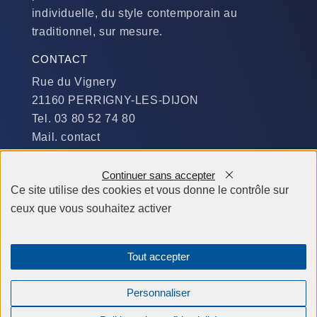
individuelle, du style contemporain au
traditionnel, sur mesure.
CONTACT
Rue du Vignery
21160 PERRIGNY-LES-DIJON
Tel. 03 80 52 74 80
Mail. contact
DISPONIBILITÉ
Continuer sans accepter
Du Lundi au Jeudi :
Ce site utilise des cookies et vous donne le contrôle sur
​de 9 h à 12 h et de 14 h à 19 h
ceux que vous souhaitez activer
Le Vendredi et le Samedi :
de 9 h à 12 h et de 14 h à 18 h
Tout accepter
Personnaliser