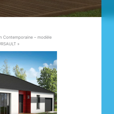
n Contemporaine – modèle
URSAULT »