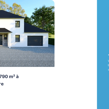
 790 m² à
re