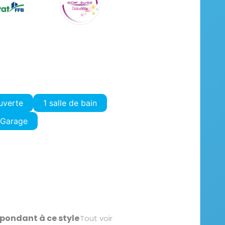
ouverte
1 salle de bain
Garage
pondant à ce style
Tout voir