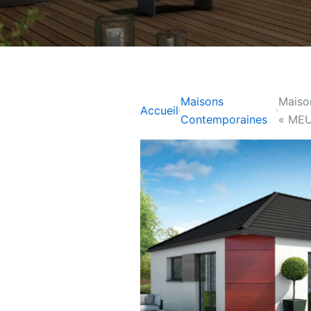
Maisons
Maiso
Accueil
Contemporaines
« ME