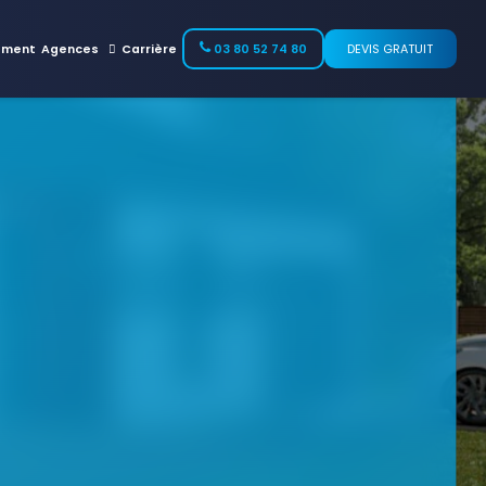
ement
Agences
Carrière
03 80 52 74 80
DEVIS GRATUIT