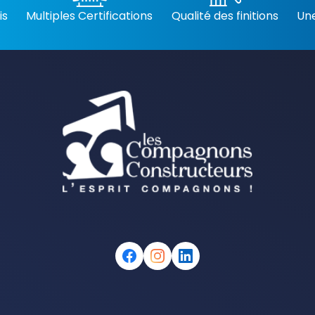
is
Multiples Certifications
Qualité des finitions
Une