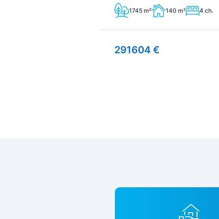
1745 m²
140 m²
4 ch.
291604 €