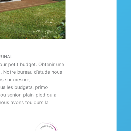
GINAL
our petit budget. Obtenir une
. Notre bureau d’étude nous
ns sur mesure,
ous les budgets, primo
u senior, plain-pied ou à
 nous avons toujours la