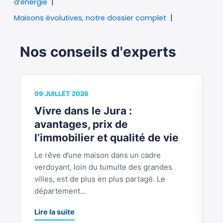
d’énergie
Maisons évolutives, notre dossier complet
Nos conseils d'experts
09 JUILLET 2026
0
Vivre dans le Jura :
V
avantages, prix de
b
l’immobilier et qualité de vie
Le rêve d’une maison dans un cadre
S
verdoyant, loin du tumulte des grandes
p
villes, est de plus en plus partagé. Le
S
département...
L
Lire la suite