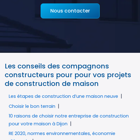
Nous contacter
Les conseils des compagnons
constructeurs pour pour vos projets
de construction de maison
Les étapes de construction d’une maison neuve
Choisir le bon terrain
10 raisons de choisir notre entreprise de construction
pour votre maison à Dijon
RE 2020, normes environnementales, économie