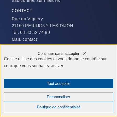
traditionnel, sur mesure.
CONTACT
Rue du Vignery
21160 PERRIGNY-LES-DIJON
Tel. 03 80 52 74 80
Mail. contact
DISPONIBILITÉ
Continuer sans accepter
Du Lundi au Jeudi :
Ce site utilise des cookies et vous donne le contrôle sur
​de 9 h à 12 h et de 14 h à 19 h
ceux que vous souhaitez activer
Le Vendredi et le Samedi :
de 9 h à 12 h et de 14 h à 18 h
Tout accepter
Personnaliser
Réserver votre étude offerte
Politique de confidentialité
Compagnons Constructeurs © tous droits réservés 2026 -
Mentions légales
-
Création site internet Agence BWA