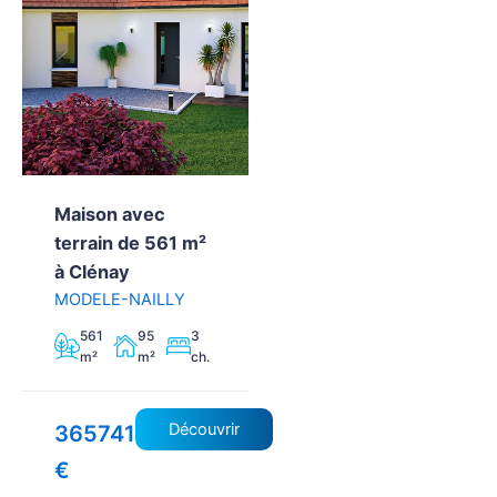
Maison avec
terrain de 561 m²
à Clénay
MODELE-NAILLY
561
95
3
m²
m²
ch.
Découvrir
365741
€