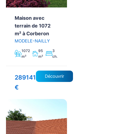
Maison avec
terrain de 1072
m² à Corberon
MODELE-NAILLY
1072
95
3
m²
m²
ch.
Découvrir
289141
€