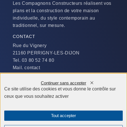
Les Compagnons Constructeurs réalisent vos
plans et la construction de votre maison
individuelle, du style contemporain au
traditionnel, sur mesure.
CONTACT
Rue du Vignery
21160 PERRIGNY-LES-DIJON
Tel. 03 80 52 74 80
Mail. contact
DISPONIBILITÉ
Continuer sans accepter
Du Lundi au Jeudi :
Ce site utilise des cookies et vous donne le contrôle sur
​de 9 h à 12 h et de 14 h à 19 h
ceux que vous souhaitez activer
Le Vendredi et le Samedi :
de 9 h à 12 h et de 14 h à 18 h
Tout accepter