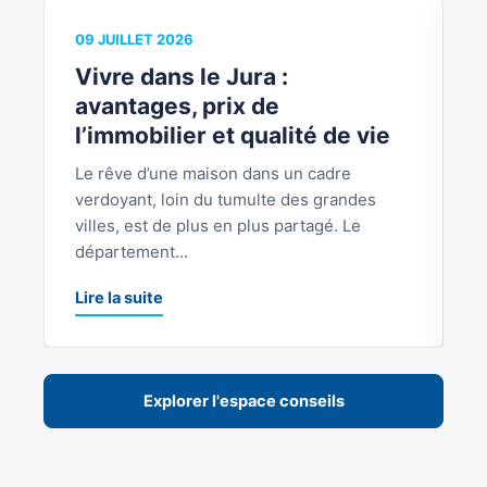
09 JUILLET 2026
0
Vivre dans le Jura :
V
avantages, prix de
b
l’immobilier et qualité de vie
Le rêve d’une maison dans un cadre
S
verdoyant, loin du tumulte des grandes
p
villes, est de plus en plus partagé. Le
S
département...
L
Lire la suite
Explorer l'espace conseils