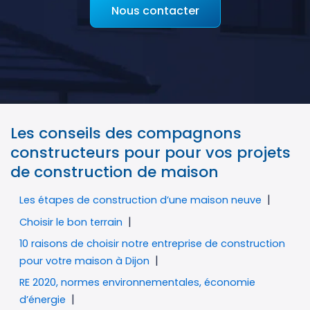
Nous contacter
Les conseils des compagnons
constructeurs pour pour vos projets
de construction de maison
Les étapes de construction d’une maison neuve
Choisir le bon terrain
10 raisons de choisir notre entreprise de construction
pour votre maison à Dijon
RE 2020, normes environnementales, économie
d’énergie