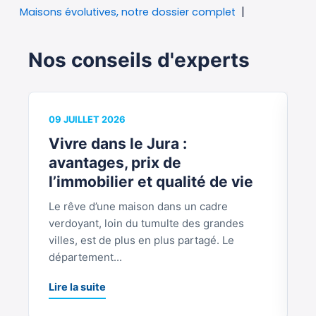
Maisons évolutives, notre dossier complet
Nos conseils d'experts
09 JUILLET 2026
0
Vivre dans le Jura :
V
avantages, prix de
b
l’immobilier et qualité de vie
Le rêve d’une maison dans un cadre
S
verdoyant, loin du tumulte des grandes
p
villes, est de plus en plus partagé. Le
S
département...
L
Lire la suite