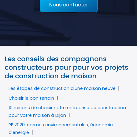
Nous contacter
Les conseils des compagnons
constructeurs pour pour vos projets
de construction de maison
Les étapes de construction d’une maison neuve
Choisir le bon terrain
10 raisons de choisir notre entreprise de construction
pour votre maison à Dijon
RE 2020, normes environnementales, économie
d’énergie