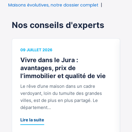
Maisons évolutives, notre dossier complet
Nos conseils d'experts
09 JUILLET 2026
0
Vivre dans le Jura :
V
avantages, prix de
b
l’immobilier et qualité de vie
Le rêve d’une maison dans un cadre
S
verdoyant, loin du tumulte des grandes
p
villes, est de plus en plus partagé. Le
S
département...
L
Lire la suite