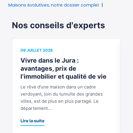
Maisons évolutives, notre dossier complet
Nos conseils d'experts
09 JUILLET 2026
0
Vivre dans le Jura :
V
avantages, prix de
b
l’immobilier et qualité de vie
Le rêve d’une maison dans un cadre
S
verdoyant, loin du tumulte des grandes
p
villes, est de plus en plus partagé. Le
S
département...
L
Lire la suite