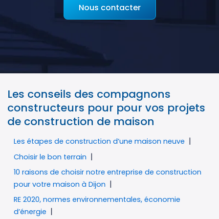
Nous contacter
Les conseils des compagnons
constructeurs pour pour vos projets
de construction de maison
Les étapes de construction d’une maison neuve
Choisir le bon terrain
10 raisons de choisir notre entreprise de construction
pour votre maison à Dijon
RE 2020, normes environnementales, économie
d’énergie