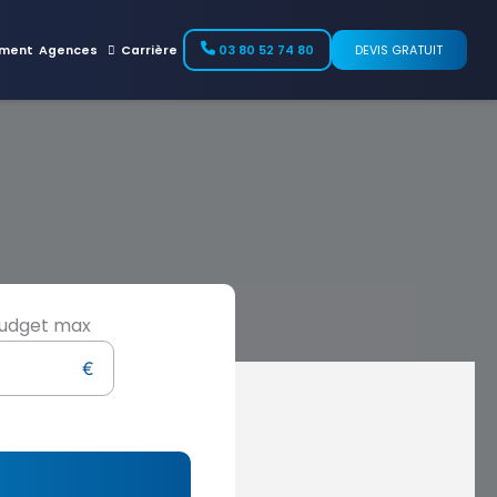
ment
Agences
Carrière
03 80 52 74 80
DEVIS GRATUIT
udget max