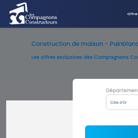
Offre
Construction de maison - Painblanc 
Les offres exclusives des Compagnons Con
Départemen