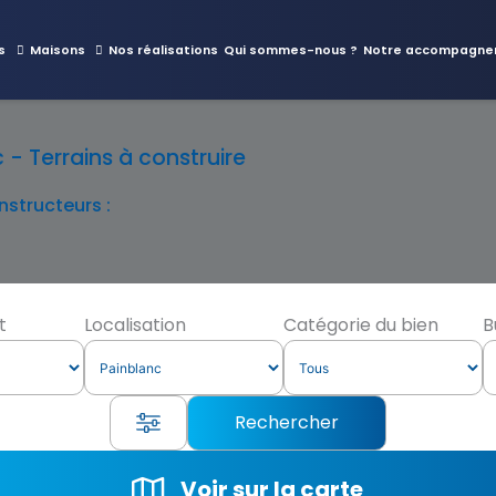
s
Maisons
Nos réalisations
Qui sommes-nous ?
Notre accompagne
- Terrains à construire
structeurs :
t
Localisation
Catégorie du bien
B
Voir sur la carte