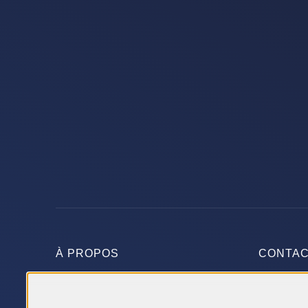
À PROPOS
CONTA
FAQ
Rue du V
Les Compagnons Constructeurs
21160 P