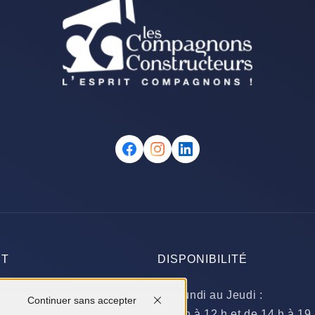
CT
DISPONIBILITÉ
ignery
Du Lundi au Jeudi :
Continuer sans accepter
ERRIGNY-LES-DIJON
​de 9 h à 12 h et de 14 h à 19