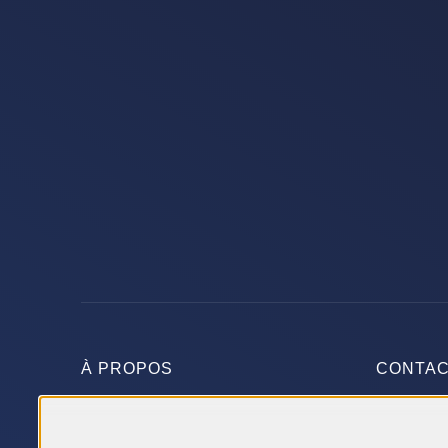
À PROPOS
CONTA
FAQ
Rue du V
Les Compagnons Constructeurs
21160 P