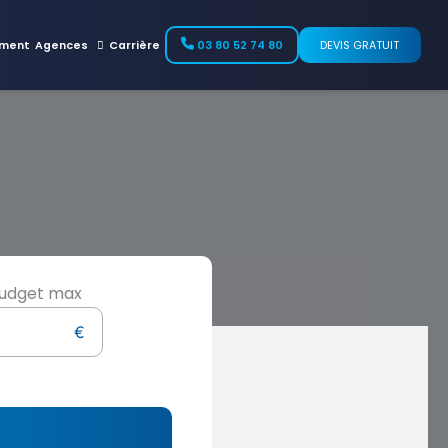
ment
Agences
Carrière
03 80 52 74 80
DEVIS GRATUIT
udget max