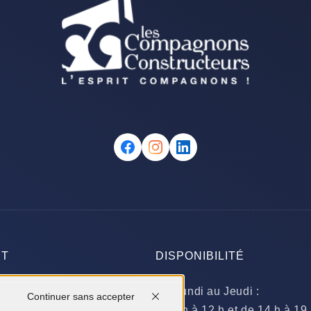
CT
DISPONIBILITÉ
ignery
Du Lundi au Jeudi :
Continuer sans accepter
ERRIGNY-LES-DIJON
​de 9 h à 12 h et de 14 h à 19