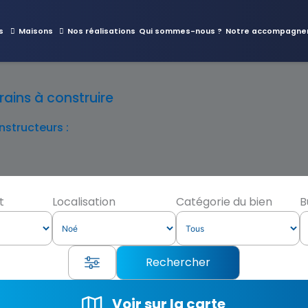
s
Maisons
Nos réalisations
Qui sommes-nous ?
Notre accompagne
ains à construire
structeurs :
t
Localisation
Catégorie du bien
B
Voir sur la carte