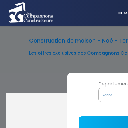
Offre
Construction de maison - Noé - Terr
Les offres exclusives des Compagnons Con
Départemen