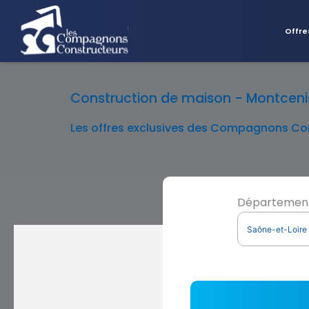
Offre
Construction de maison - Montcenis 
Les offres exclusives des Compagnons Con
Départemen