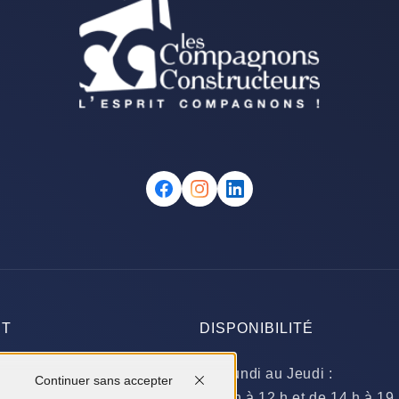
CT
DISPONIBILITÉ
ignery
Du Lundi au Jeudi :
Continuer sans accepter
ERRIGNY-LES-DIJON
​de 9 h à 12 h et de 14 h à 19