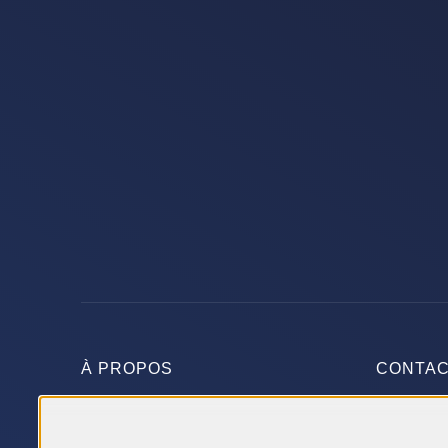
À PROPOS
CONTA
FAQ
Rue du V
Les Compagnons Constructeurs
21160 P