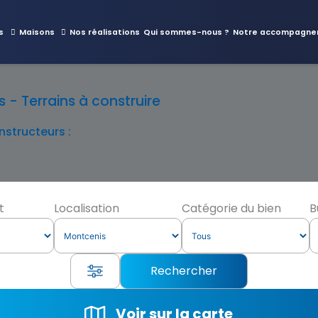
s
Maisons
Nos réalisations
Qui sommes-nous ?
Notre accompagne
- Terrains à construire
structeurs :
t
Localisation
Catégorie du bien
B
Voir sur la carte