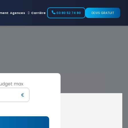
ment
Agences
Carrière
03 80 52 74 80
DEVIS GRATUIT
udget max