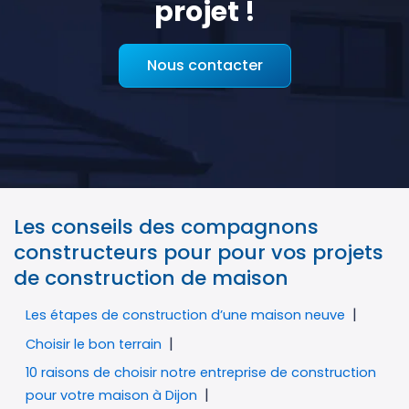
projet !
Nous contacter
Les conseils des compagnons
constructeurs pour pour vos projets
de construction de maison
Les étapes de construction d’une maison neuve
Choisir le bon terrain
10 raisons de choisir notre entreprise de construction
pour votre maison à Dijon