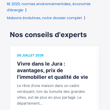
RE 2020, normes environnementales, économie
d’énergie
Maisons évolutives, notre dossier complet
Nos conseils d'experts
09 JUILLET 2026
0
Vivre dans le Jura :
V
avantages, prix de
b
l’immobilier et qualité de vie
Le rêve d’une maison dans un cadre
S
verdoyant, loin du tumulte des grandes
p
villes, est de plus en plus partagé. Le
S
département...
L