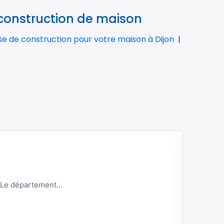
 construction de maison
ise de construction pour votre maison à Dijon
09 JUIL
Vivre
 Le département...
Située 
Lire la