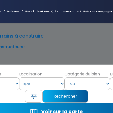
s
Maisons
Nos réalisations
Qui sommes-nous ?
Notre accompagne
rains à construire
structeurs :
t
Localisation
Catégorie du bien
B
Voir sur la carte