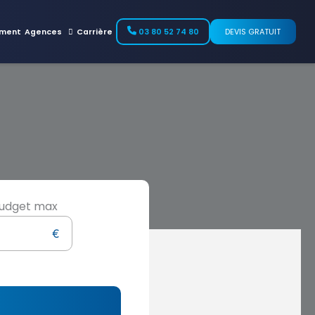
ment
Agences
Carrière
03 80 52 74 80
DEVIS GRATUIT
udget max