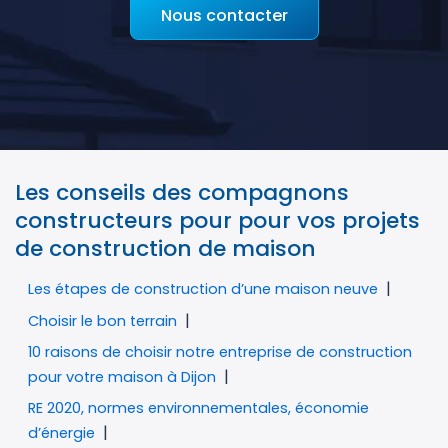
Nous contacter
Les conseils des compagnons
constructeurs pour pour vos projets
de construction de maison
Les étapes de construction d’une maison neuve
Choisir le bon terrain
10 raisons de choisir notre entreprise de construction
pour votre maison à Dijon
RE 2020, normes environnementales, économie
d’énergie