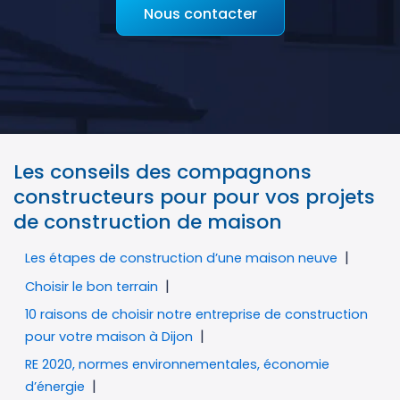
Nous contacter
Les conseils des compagnons
constructeurs pour pour vos projets
de construction de maison
Les étapes de construction d’une maison neuve
Choisir le bon terrain
10 raisons de choisir notre entreprise de construction
pour votre maison à Dijon
RE 2020, normes environnementales, économie
d’énergie