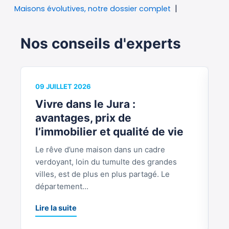
Maisons évolutives, notre dossier complet
Nos conseils d'experts
09 JUILLET 2026
0
Vivre dans le Jura :
V
avantages, prix de
b
l’immobilier et qualité de vie
Le rêve d’une maison dans un cadre
S
verdoyant, loin du tumulte des grandes
p
villes, est de plus en plus partagé. Le
S
département...
L
Lire la suite