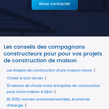
Nous contacter
Les conseils des compagnons
constructeurs pour pour vos projets
de construction de maison
Les étapes de construction d’une maison neuve
Choisir le bon terrain
10 raisons de choisir notre entreprise de construction
pour votre maison à Dijon
RE 2020, normes environnementales, économie
d’énergie