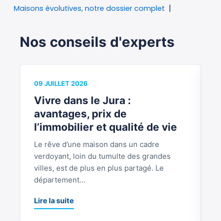
Maisons évolutives, notre dossier complet
Nos conseils d'experts
09 JUILLET 2026
0
Vivre dans le Jura :
V
avantages, prix de
b
l’immobilier et qualité de vie
Le rêve d’une maison dans un cadre
S
verdoyant, loin du tumulte des grandes
p
villes, est de plus en plus partagé. Le
S
département...
L
Lire la suite