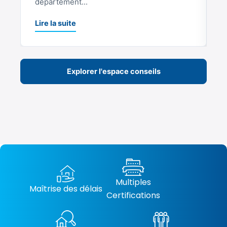
département...
L
Lire la suite
Explorer l'espace conseils
Multiples
Maîtrise des délais
Certifications