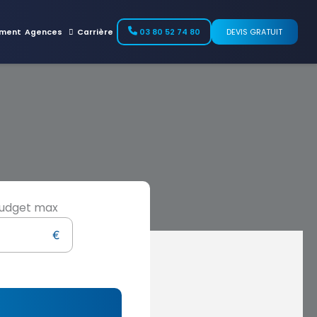
ment
Agences
Carrière
03 80 52 74 80
DEVIS GRATUIT
udget max