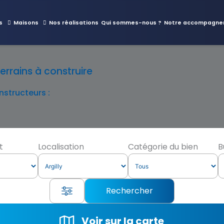
s
Maisons
Nos réalisations
Qui sommes-nous ?
Notre accompagne
errains à construire
structeurs :
t
Localisation
Catégorie du bien
B
Voir sur la carte