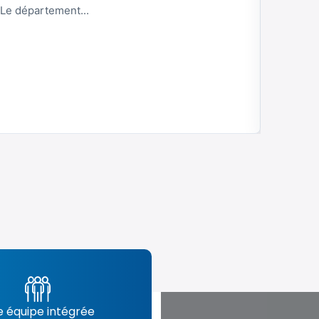
 Le département...
Située 
Lire la
 équipe intégrée