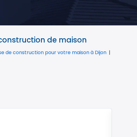
 construction de maison
ise de construction pour votre maison à Dijon
09 JUIL
Vivre