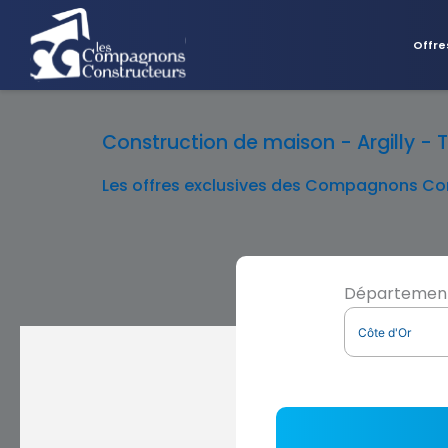
Offre
Construction de maison - Argilly - T
Les offres exclusives des Compagnons Con
Départemen