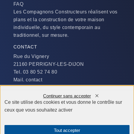
FAQ
Les Compagnons Constructeurs réalisent vos
plans et la construction de votre maison
individuelle, du style contemporain au
traditionnel, sur mesure.
CONTACT
Rue du Vignery
21160 PERRIGNY-LES-DIJON
Tel. 03 80 52 74 80
Mail. contact
DISPONIBILITÉ
Continuer sans accepter
Du Lundi au Jeudi :
Ce site utilise des cookies et vous donne le contrôle sur
​de 9 h à 12 h et de 14 h à 19 h
ceux que vous souhaitez activer
Le Vendredi et le Samedi :
de 9 h à 12 h et de 14 h à 18 h
Tout accepter