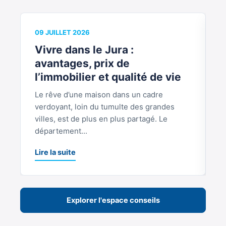
09 JUILLET 2026
0
Vivre dans le Jura :
V
avantages, prix de
b
l’immobilier et qualité de vie
Le rêve d’une maison dans un cadre
S
verdoyant, loin du tumulte des grandes
p
villes, est de plus en plus partagé. Le
S
département...
L
Lire la suite
Explorer l'espace conseils