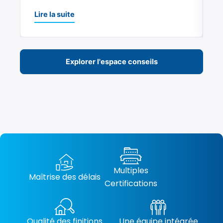
L
Lire la suite
Explorer l'espace conseils
Multiples
Maîtrise des délais
Certifications
Qualité des finitions
Une équipe intégrée