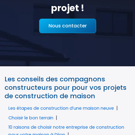
projet !
Nous contacter
Les conseils des compagnons
constructeurs pour pour vos projets
de construction de maison
Les étapes de construction d’une maison neuve
Choisir le bon terrain
10 raisons de choisir notre entreprise de construction
pour votre maison à Dijon