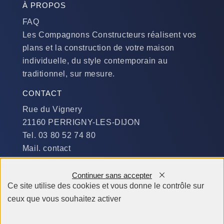
À PROPOS
FAQ
Les Compagnons Constructeurs réalisent vos
plans et la construction de votre maison
individuelle, du style contemporain au
traditionnel, sur mesure.
CONTACT
Rue du Vignery
21160 PERRIGNY-LES-DIJON
Tel. 03 80 52 74 80
Mail. contact
DISPONIBILITÉ
Continuer sans accepter
Du Lundi au Jeudi :
Ce site utilise des cookies et vous donne le contrôle sur
​de 9 h à 12 h et de 14 h à 19 h
ceux que vous souhaitez activer
Le Vendredi et le Samedi :
de 9 h à 12 h et de 14 h à 18 h