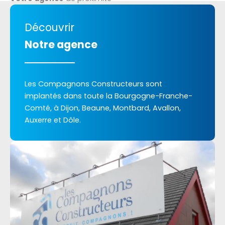
Découvrir
Notre agence
Les Compagnons Constructeurs sont
implantés dans toute la Bourgogne-Franche-
Comté, à Dijon, Beaune, Montbard, Avallon,
Auxerre et Dôle.