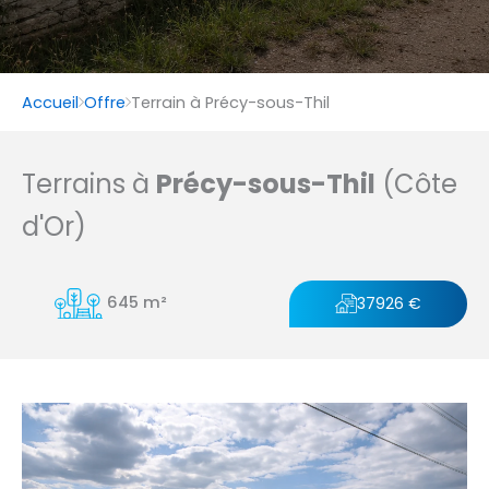
Accueil
Offre
Terrain à Précy-sous-Thil
Terrains à
Précy-sous-Thil
(Côte
d'Or)
645 m²
37926 €