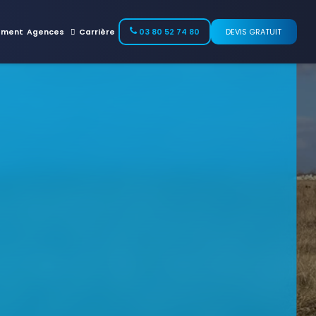
ement
Agences
Carrière
03 80 52 74 80
DEVIS GRATUIT