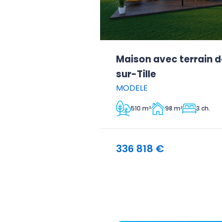
Maison avec terrain 
sur-Tille
MODELE
510 m²
98 m²
3 ch.
336 818 €