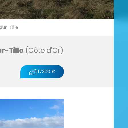
ur-Tille
-Tille
(Côte d'Or)
117300 €