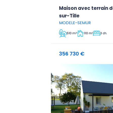
Maison avec terrain 
sur-Tille
MODELE-SEMUR
510 m²
110 m²
3 ch.
356 730 €