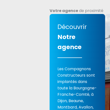
Votre agence
de proximité
Découvrir
Notre
agence
Les Compagnons
Constructeurs sont
implantés dans
toute la Bourgogne-
Franche-Comté, à
Dijon, Beaune,
Montbard, Avallon,