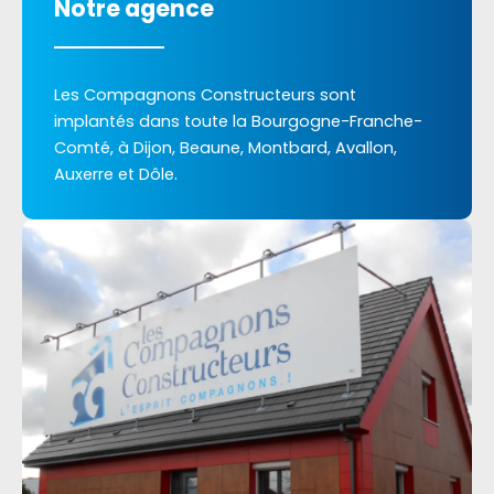
Notre agence
Les Compagnons Constructeurs sont
implantés dans toute la Bourgogne-Franche-
Comté, à Dijon, Beaune, Montbard, Avallon,
Auxerre et Dôle.