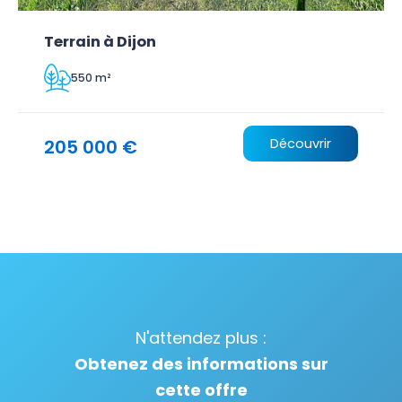
Terrain à Dijon
550 m²
205 000 €
Découvrir
N'attendez plus :
Obtenez des informations sur
cette offre