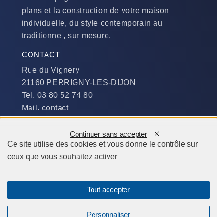
plans et la construction de votre maison
individuelle, du style contemporain au
traditionnel, sur mesure.
CONTACT
Rue du Vignery
21160 PERRIGNY-LES-DIJON
Tel. 03 80 52 74 80
Mail. contact
DISPONIBILITÉ
Continuer sans accepter
Du Lundi au Jeudi :
Ce site utilise des cookies et vous donne le contrôle sur
​de 9 h à 12 h et de 14 h à 19 h
ceux que vous souhaitez activer
Le Vendredi et le Samedi :
de 9 h à 12 h et de 14 h à 18 h
Tout accepter
Personnaliser