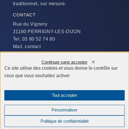
traditionnel, sur mesure.
CONTACT
Rue du Vignery
21160 PERRIGNY-LES-DIJON
Tel. 03 80 52 74 80
Mail. contact
DISPONIBILITÉ
Continuer sans accepter
Du Lundi au Jeudi :
Ce site utilise des cookies et vous donne le contrôle sur
​de 9 h à 12 h et de 14 h à 19 h
ceux que vous souhaitez activer
Le Vendredi et le Samedi :
de 9 h à 12 h et de 14 h à 18 h
Tout accepter
Personnaliser
Obtenir des informations
Politique de confidentialité
Compagnons Constructeurs © tous droits réservés 2026 -
Mentions légales
-
Création site internet Agence BWA