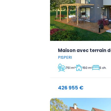
Maison avec terrain d
PISPERI
751 m²
150 m²
5 ch.
426 955 €