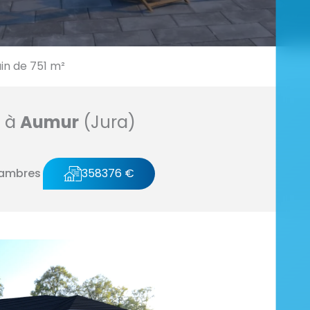
in de 751 m²
n à
Aumur
(Jura)
hambres
358376 €