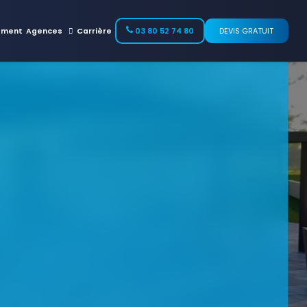
ement
Agences
Carrière
03 80 52 74 80
DEVIS GRATUIT