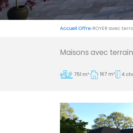
Accueil
Offre
ROYER avec terra
Maisons avec terrai
751 m²
167 m²
4 c