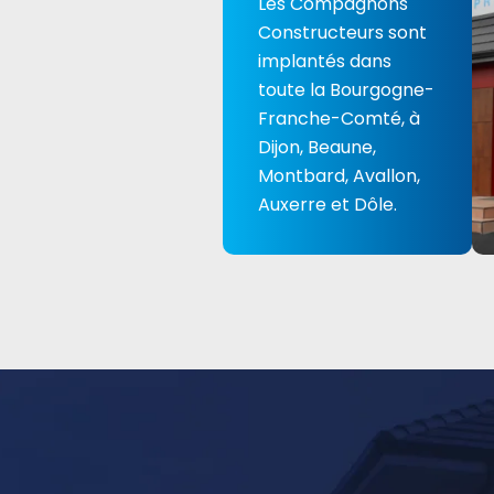
Les Compagnons
Constructeurs sont
implantés dans
toute la Bourgogne-
Franche-Comté, à
Dijon, Beaune,
Montbard, Avallon,
Auxerre et Dôle.