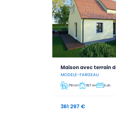
Maison avec terrain d
MODELE-FARGEAU
751 m²
157 m²
3 ch.
361 297 €