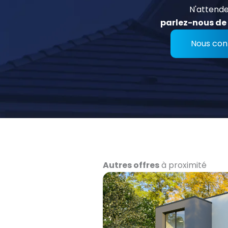
N'attende
parlez-nous de 
Nous con
Autres offres
à proximité