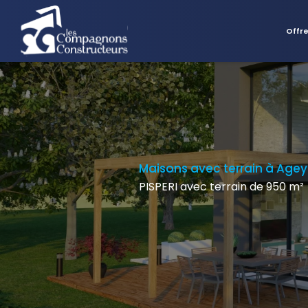
Offr
Maisons avec terrain à Agey
PISPERI avec terrain de 950 m²