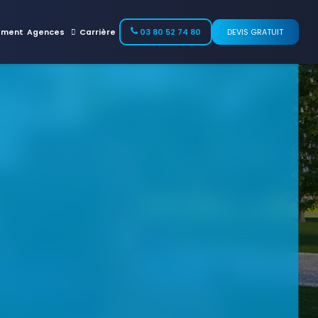
ement
Agences
Carrière
03 80 52 74 80
DEVIS GRATUIT