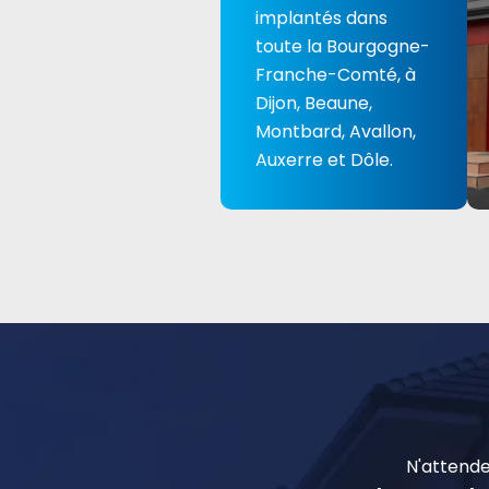
implantés dans
toute la Bourgogne-
Franche-Comté, à
Dijon, Beaune,
Montbard, Avallon,
Auxerre et Dôle.
N'attende