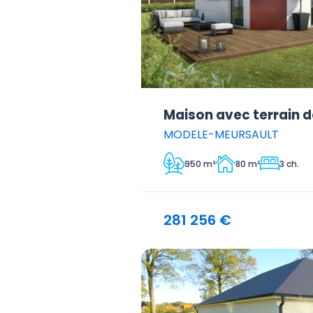
Maison avec terrain 
MODELE-MEURSAULT
950 m²
80 m²
3 ch.
281 256 €