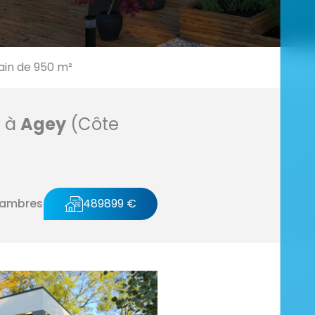
ain de 950 m²
n à
Agey
(Côte
hambres
489899 €