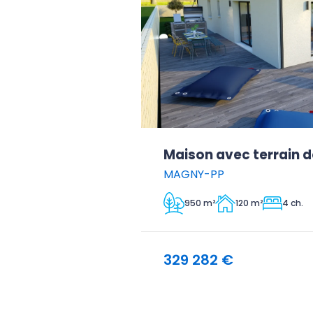
Maison avec terrain 
MAGNY-PP
950 m²
120 m²
4 ch.
329 282 €