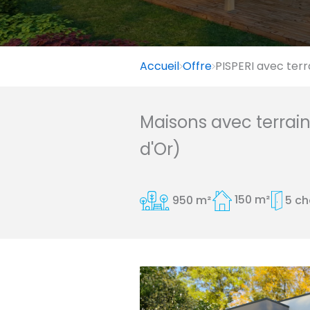
Accueil
Offre
PISPERI avec terr
Maisons avec terrai
d'Or)
950 m²
150 m²
5 c