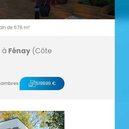
ain de 678 m²
n à
Fénay
(Côte
hambres
519899 €