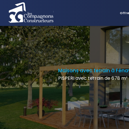
Offr
Maisons avec terrain à Féna
PISPERI avec terrain de 678 m²