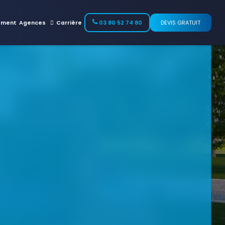
ement
Agences
Carrière
03 80 52 74 80
DEVIS GRATUIT