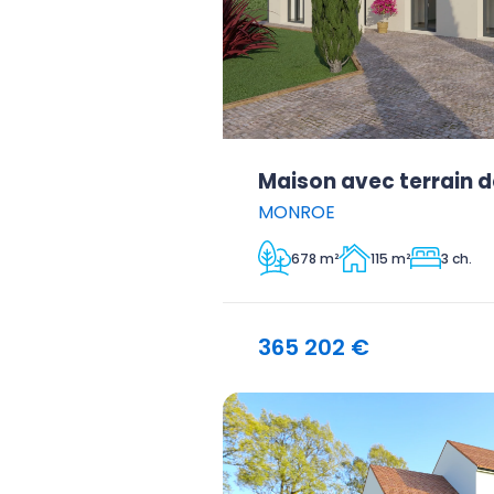
Maison avec terrain d
MONROE
678 m²
115 m²
3 ch.
365 202 €