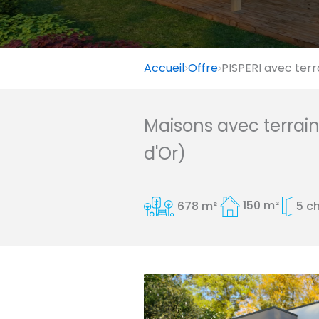
Accueil
Offre
PISPERI avec terr
Maisons avec terrai
d'Or)
678 m²
150 m²
5 c