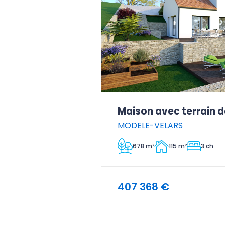
Maison avec terrain d
MODELE-VELARS
678 m²
115 m²
3 ch.
407 368 €