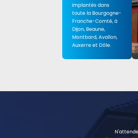
implantés dans
toute la Bourgogne-
Franche-Comté, à
Dijon, Beaune,
Montbard, Avallon,
Auxerre et Dôle.
N'attende