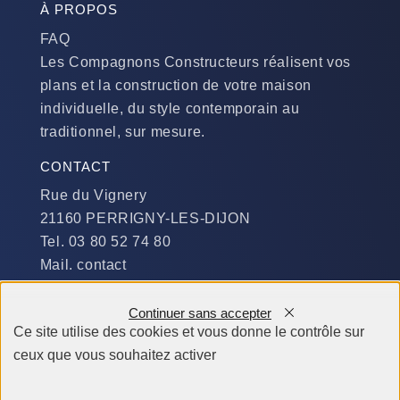
À PROPOS
FAQ
Les Compagnons Constructeurs réalisent vos
plans et la construction de votre maison
individuelle, du style contemporain au
traditionnel, sur mesure.
CONTACT
Rue du Vignery
21160 PERRIGNY-LES-DIJON
Tel. 03 80 52 74 80
Mail. contact
DISPONIBILITÉ
Continuer sans accepter
Du Lundi au Jeudi :
Ce site utilise des cookies et vous donne le contrôle sur
​de 9 h à 12 h et de 14 h à 19 h
ceux que vous souhaitez activer
Le Vendredi et le Samedi :
de 9 h à 12 h et de 14 h à 18 h