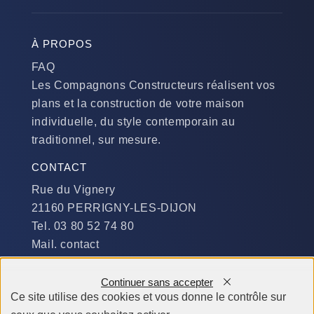
À PROPOS
FAQ
Les Compagnons Constructeurs réalisent vos
plans et la construction de votre maison
individuelle, du style contemporain au
traditionnel, sur mesure.
CONTACT
Rue du Vignery
21160 PERRIGNY-LES-DIJON
Tel. 03 80 52 74 80
Mail. contact
DISPONIBILITÉ
Continuer sans accepter
Du Lundi au Jeudi :
Ce site utilise des cookies et vous donne le contrôle sur
​de 9 h à 12 h et de 14 h à 19 h