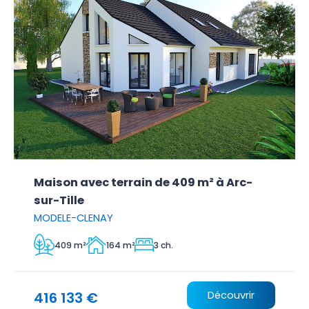
Maison avec terrain de 409 m² à Arc-
sur-Tille
MODELE-CLENAY
409 m²
164 m²
3 ch.
416 133 €
Découvrir