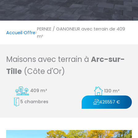
PERNEE / GANGNEUR avec terrain de 409
Accueil
Offre
m²
Maisons avec terrain à
Arc-sur-
Tille
(Côte d'Or)
409 m²
130 m²
5 chambres
426557 €