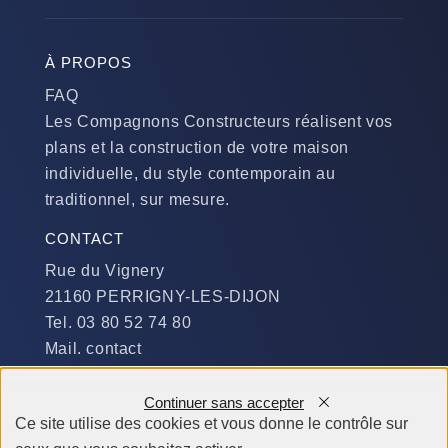
À PROPOS
FAQ
Les Compagnons Constructeurs réalisent vos
plans et la construction de votre maison
individuelle, du style contemporain au
traditionnel, sur mesure.
CONTACT
Rue du Vignery
21160 PERRIGNY-LES-DIJON
Tel. 03 80 52 74 80
Mail. contact
DISPONIBILITÉ
Continuer sans accepter
Du Lundi au Jeudi :
Ce site utilise des cookies et vous donne le contrôle sur
​de 9 h à 12 h et de 14 h à 19 h