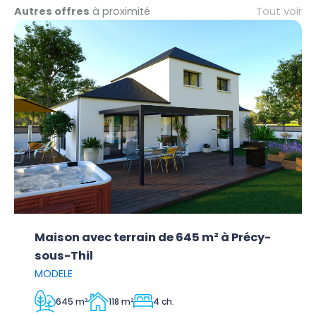
Tout voir
Autres offres
à proximité
Maison avec terrain de 645 m² à Précy-
sous-Thil
MODELE
645 m²
118 m²
4 ch.