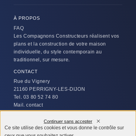
À PROPOS
FAQ
Les Compagnons Constructeurs réalisent vos
plans et la construction de votre maison
individuelle, du style contemporain au
traditionnel, sur mesure.
CONTACT
Rue du Vignery
21160 PERRIGNY-LES-DIJON
Tel. 03 80 52 74 80
Mail. contact
DISPONIBILITÉ
Continuer sans accepter
Du Lundi au Jeudi :
Ce site utilise des cookies et vous donne le contrôle sur
​de 9 h à 12 h et de 14 h à 19 h
ceux que vous souhaitez activer