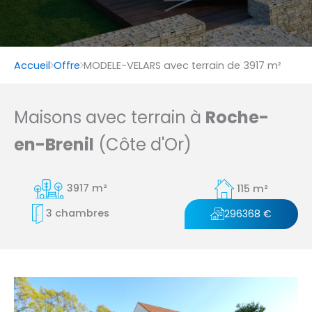
Accueil
Offre
MODELE-VELARS avec terrain de 3917 m²
Maisons avec terrain à
Roche-
en-Brenil
(Côte d'Or)
3917 m²
115 m²
3 chambres
296368 €