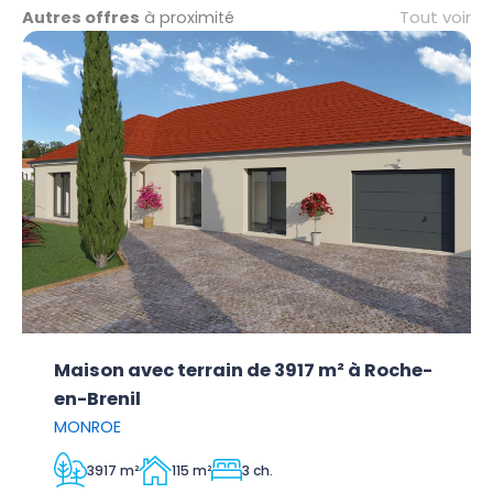
Tout voir
Autres offres
à proximité
Maison avec terrain de 3917 m² à Roche-
en-Brenil
MONROE
3917 m²
115 m²
3 ch.