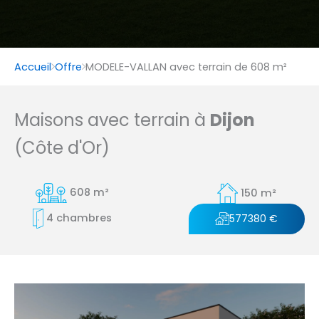
Accueil
Offre
MODELE-VALLAN avec terrain de 608 m²
Maisons avec terrain à
Dijon
(Côte d'Or)
608 m²
150 m²
4 chambres
577380 €