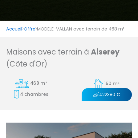
Accueil
Offre
MODELE-VALLAN avec terrain de 468 m²
Maisons avec terrain à
Aiserey
(Côte d'Or)
468 m²
150 m²
4 chambres
422380 €