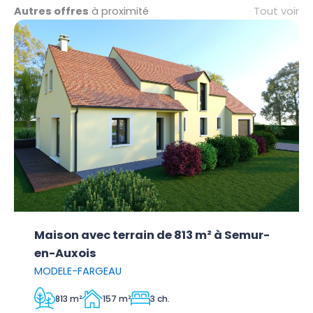
Tout voir
Autres offres
à proximité
Maison avec terrain de 813 m² à Semur-
en-Auxois
MODELE-FARGEAU
813 m²
157 m²
3 ch.