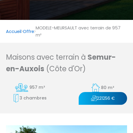
MODELE-MEURSAULT avec terrain de 957
Accueil
Offre
m²
Maisons avec terrain à
Semur-
en-Auxois
(Côte d'Or)
957 m²
80 m²
3 chambres
221256 €