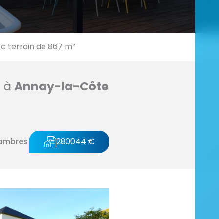
 terrain de 867 m²
n à
Annay-la-Côte
ambres
280044 €