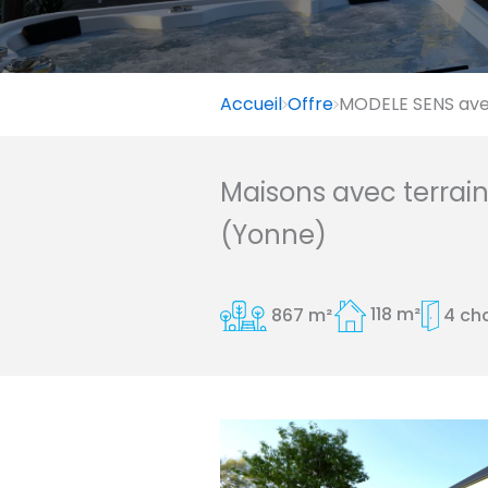
Accueil
Offre
MODELE SENS avec
Maisons avec terrai
(Yonne)
867 m²
118 m²
4 ch