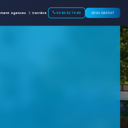
ement
Agences
Carrière
03 80 52 74 80
DEVIS GRATUIT