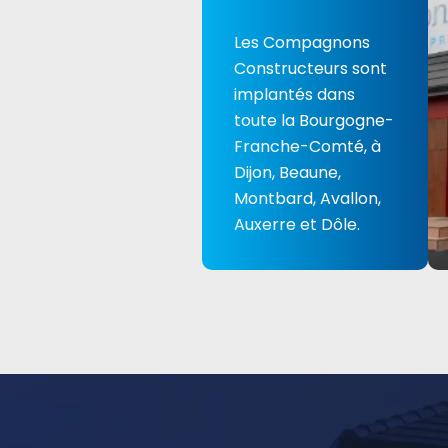
Les Compagnons
Constructeurs sont
implantés dans
toute la Bourgogne-
Franche-Comté, à
Dijon, Beaune,
Montbard, Avallon,
Auxerre et Dôle.