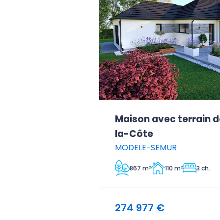
Maison avec terrain 
la-Côte
MODELE-SEMUR
867 m²
110 m²
3 ch.
274 977 €