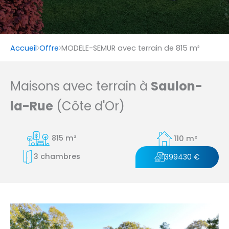
Accueil
Offre
MODELE-SEMUR avec terrain de 815 m²
Maisons avec terrain à
Saulon-
la-Rue
(Côte d'Or)
815 m²
110 m²
3 chambres
399430 €