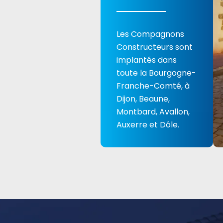
Les Compagnons
Constructeurs sont
implantés dans
toute la Bourgogne-
Franche-Comté, à
Dijon, Beaune,
Montbard, Avallon,
Auxerre et Dôle.