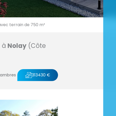
ec terrain de 750 m²
n à
Nolay
(Côte
hambres
313430 €