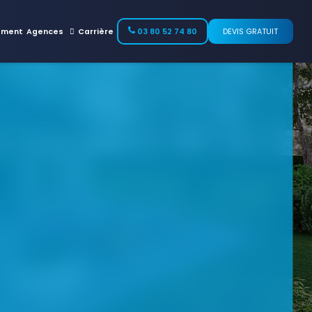
ement
Agences
Carrière
03 80 52 74 80
DEVIS GRATUIT