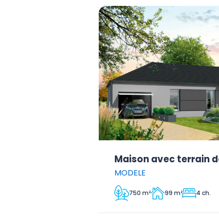
Maison avec terrain d
MODELE
750 m²
99 m²
4 ch.