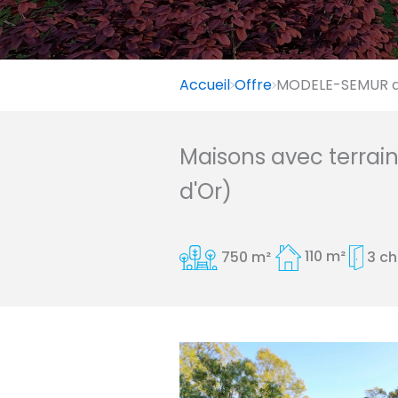
Accueil
Offre
MODELE-SEMUR av
Maisons avec terrai
d'Or)
750 m²
110 m²
3 c