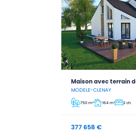
Maison avec terrain d
MODELE-CLENAY
750 m²
164 m²
3 ch.
377 658 €