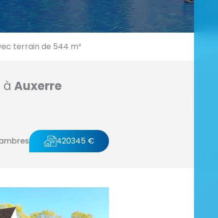
ec terrain de 544 m²
n à
Auxerre
hambres
420345 €