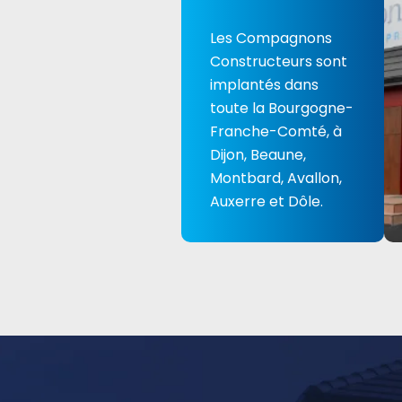
Les Compagnons
Constructeurs sont
implantés dans
toute la Bourgogne-
Franche-Comté, à
Dijon, Beaune,
Montbard, Avallon,
Auxerre et Dôle.