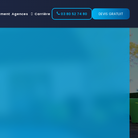
ement
Agences
Carrière
03 80 52 74 80
DEVIS GRATUIT