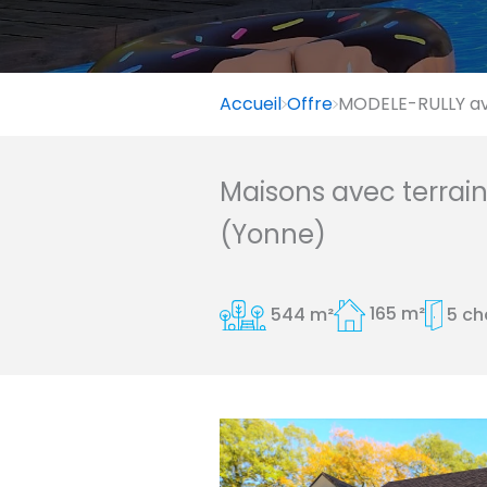
Accueil
Offre
MODELE-RULLY av
Maisons avec terrai
(Yonne)
544 m²
165 m²
5 c