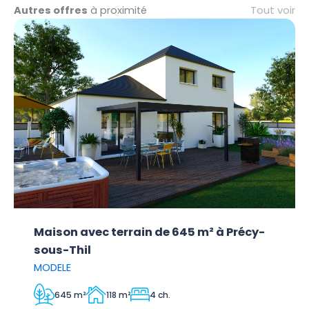
Tout voir
Autres offres
à proximité
Maison avec terrain de 645 m² à Précy-
sous-Thil
MODELE
645 m²
118 m²
4 ch.