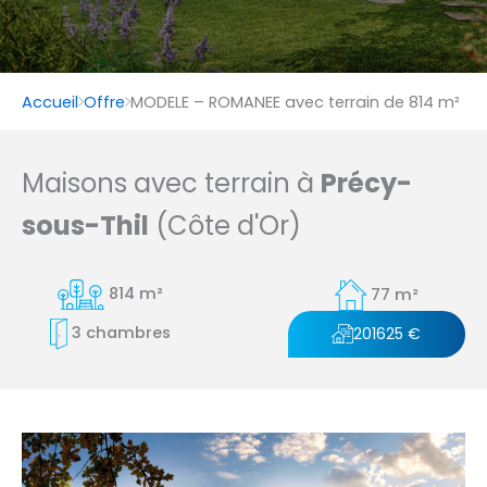
Accueil
Offre
MODELE – ROMANEE avec terrain de 814 m²
Maisons avec terrain à
Précy-
sous-Thil
(Côte d'Or)
814 m²
77 m²
3 chambres
201625 €