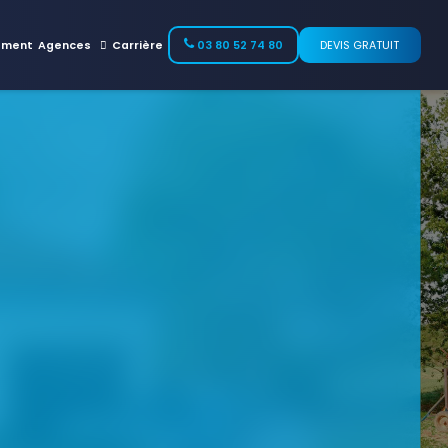
ement
Agences
Carrière
03 80 52 74 80
DEVIS GRATUIT