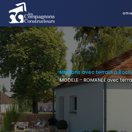
Offr
Maisons avec terrain à Roch
MODELE - ROMANEE avec terrai