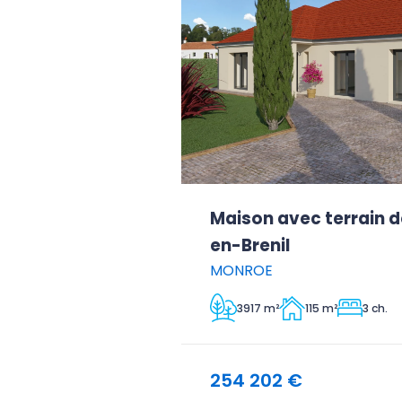
Maison avec terrain d
en-Brenil
MONROE
3917 m²
115 m²
3 ch.
254 202 €