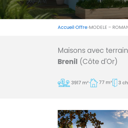
Accueil
Offre
MODELE – ROMANE
Maisons avec terrai
Brenil
(Côte d'Or)
3917 m²
77 m²
3 c