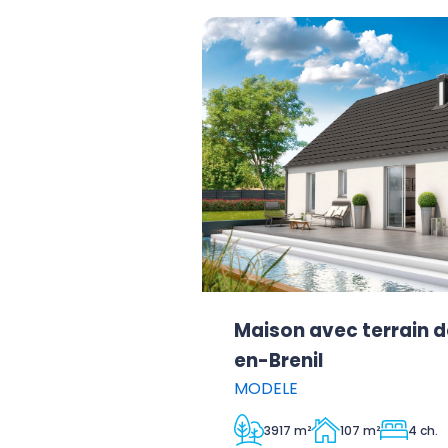
Maison avec terrain d
en-Brenil
MODELE
3917 m²
107 m²
4 ch.