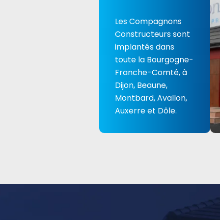
Les Compagnons
Constructeurs sont
implantés dans
toute la Bourgogne-
Franche-Comté, à
Dijon, Beaune,
Montbard, Avallon,
Auxerre et Dôle.