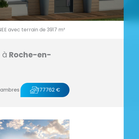
E avec terrain de 3917 m²
n à
Roche-en-
hambres
177762 €