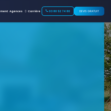
ement
Agences
Carrière
03 80 52 74 80
DEVIS GRATUIT