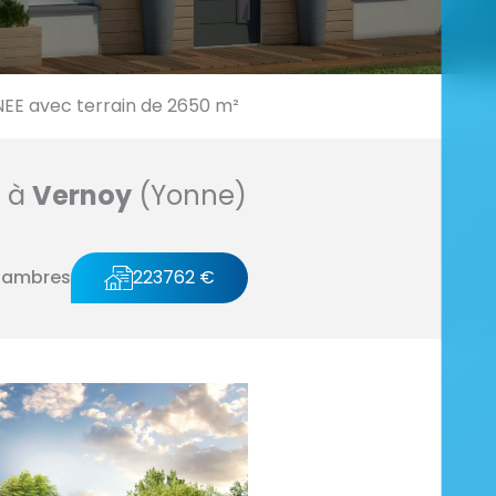
E avec terrain de 2650 m²
n à
Vernoy
(Yonne)
hambres
223762 €