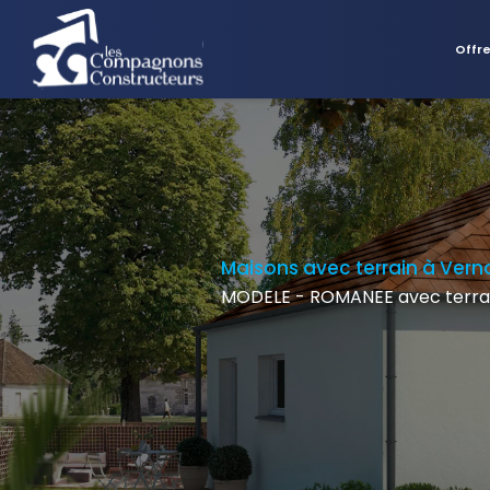
Offr
Maisons avec terrain à Vern
MODELE - ROMANEE avec terrai