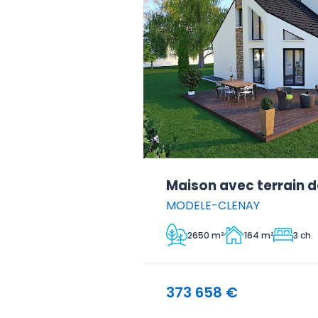
Maison avec terrain 
MODELE-CLENAY
2650 m²
164 m²
3 ch.
373 658 €