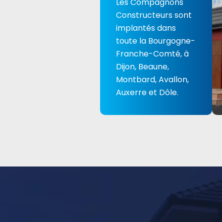
Les Compagnons
Constructeurs sont
implantés dans
toute la Bourgogne-
Franche-Comté, à
Dijon, Beaune,
Montbard, Avallon,
Auxerre et Dôle.