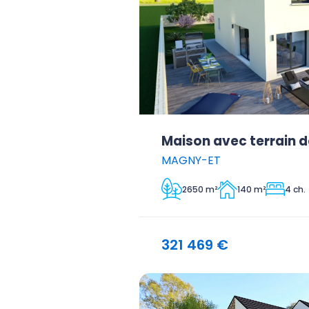
Maison avec terrain 
MAGNY-ET
2650 m²
140 m²
4 ch.
321 469 €