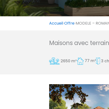
Accueil
Offre
MODELE – ROMANE
Maisons avec terrai
2650 m²
77 m²
3 c