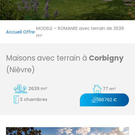
MODELE – ROMANEE avec terrain de 2639
Accueil
Offre
m²
Maisons avec terrain à
Corbigny
(Nièvre)
2639 m²
77 m²
3 chambres
186762 €