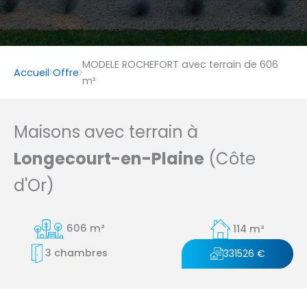
MODELE ROCHEFORT avec terrain de 606
Accueil
Offre
m²
Maisons avec terrain à
Longecourt-en-Plaine
(Côte
d'Or)
606 m²
114 m²
3 chambres
331526 €