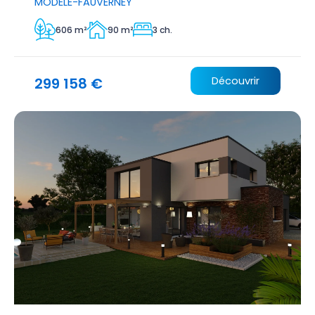
MODELE-FAUVERNEY
606 m²
90 m²
3 ch.
299 158 €
Découvrir