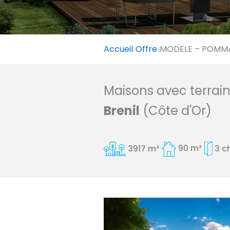
Accueil
Offre
MODELE – POMMAR
Maisons avec terrai
Brenil
(Côte d'Or)
3917 m²
90 m²
3 c