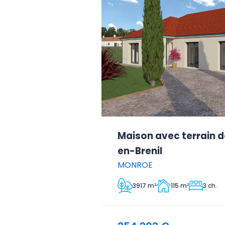
Maison avec terrain d
en-Brenil
MONROE
3917 m²
115 m²
3 ch.