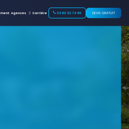
ement
Agences
Carrière
03 80 52 74 80
DEVIS GRATUIT