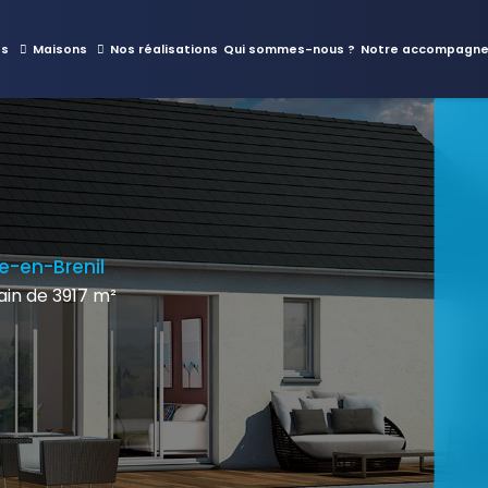
es
Maisons
Nos réalisations
Qui sommes-nous ?
Notre accompagn
e-en-Brenil
in de 3917 m²