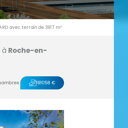
D avec terrain de 3917 m²
n à
Roche-en-
hambres
191058 €