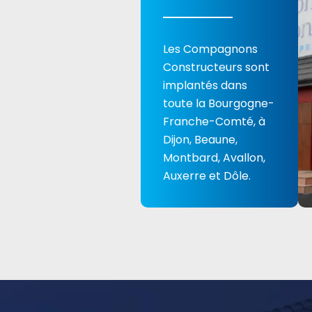
Les Compagnons
Constructeurs sont
implantés dans
toute la Bourgogne-
Franche-Comté, à
Dijon, Beaune,
Montbard, Avallon,
Auxerre et Dôle.