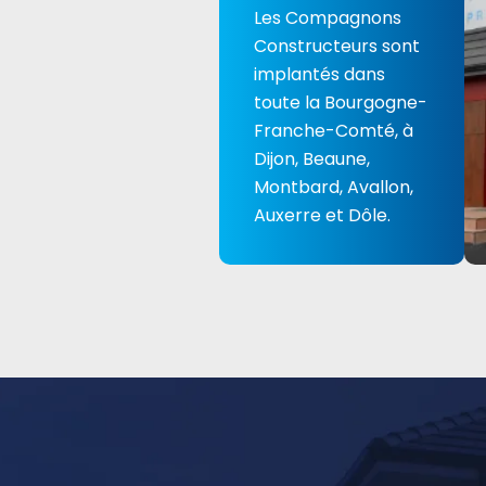
Les Compagnons
Constructeurs sont
implantés dans
toute la Bourgogne-
Franche-Comté, à
Dijon, Beaune,
Montbard, Avallon,
Auxerre et Dôle.