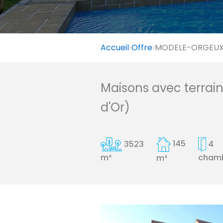
Accueil
Offre
MODELE-ORGEUX a
Maisons avec terrai
d'Or)
3523
145
4
cham
m²
m²