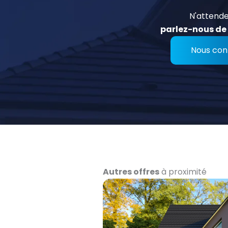
N'attende
parlez-nous de 
Nous con
Autres offres
à proximité