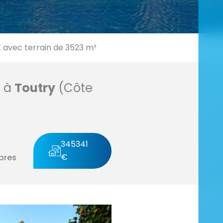
vec terrain de 3523 m²
n à
Toutry
(Côte
345341
€
bres