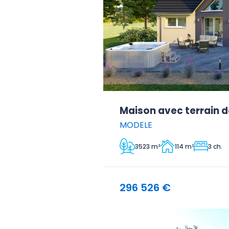
Maison avec terrain d
MODELE
3523 m²
114 m²
3 ch.
296 526 €