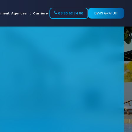
ement
Agences
Carrière
03 80 52 74 80
DEVIS GRATUIT